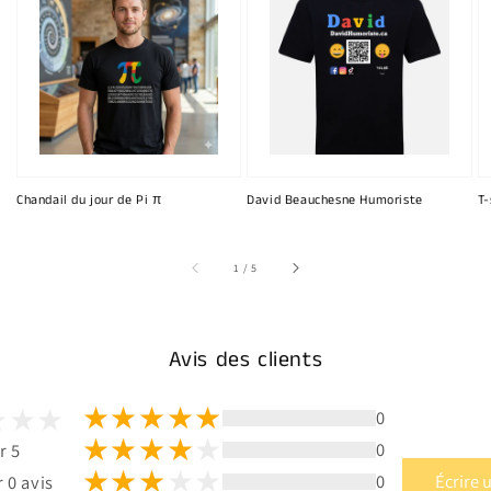
Chandail du jour de Pi π
David Beauchesne Humoriste
T-
sur
1
/
5
Avis des clients
0
0
r 5
0
Écrire 
 0 avis