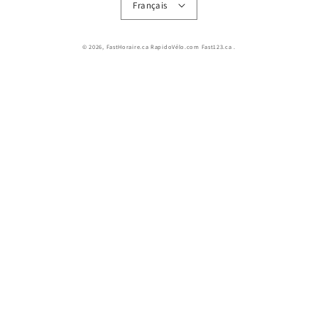
Français
© 2026,
FastHoraire.ca RapidoVélo.com Fast123.ca
.