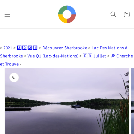
et
passer
au
Panier
contenu
>
2021
>
2️⃣0️⃣2️⃣1️⃣
>
Découvrez Sherbrooke
>
Lac Des Nations à
Sherbrooke
>
Vue Q1 (Lac-des-Nations)
>
🇨🇦 Juillet
>
🔎 Cherche
et Trouve
-
Passer aux
informations
produits
Ouvrir
1
des
supports
multimédia
dans
la