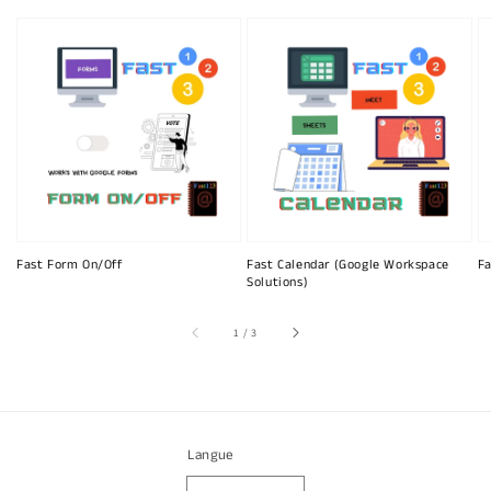
Fast Form On/Off
Fast Calendar (Google Workspace
Fa
Solutions)
sur
1
/
3
Langue