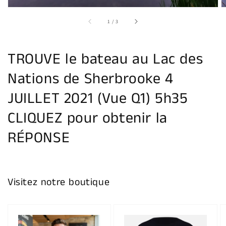
vue
de
la
sur
1
/
3
galerie
TROUVE le bateau au Lac des
Nations de Sherbrooke 4
JUILLET 2021 (Vue Q1) 5h35
CLIQUEZ pour obtenir la
RÉPONSE
Visitez notre boutique