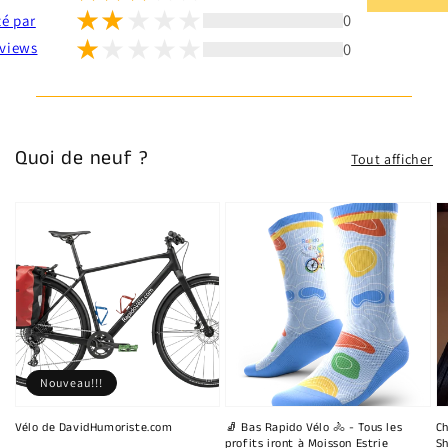
0
té par
0
views
Quoi de neuf ?
Tout afficher
Nouveau!!!
Vélo de DavidHumoriste.com
🧦 Bas Rapido Vélo 🚴 - Tous les
Ch
profits iront à Moisson Estrie
Sh