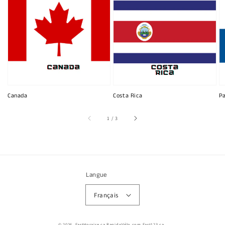
Canada
Costa Rica
P
sur
1
/
3
Langue
Français
© 2026,
FastHoraire.ca RapidoVélo.com Fast123.ca
.