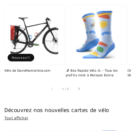
Nouveau!!!
Vélo de DavidHumoriste.com
🧦 Bas Rapido Vélo 🚴 - Tous les
Ch
profits iront à Moisson Estrie
Sh
sur
1
/
3
Découvrez nos nouvelles cartes de vélo
Tout afficher