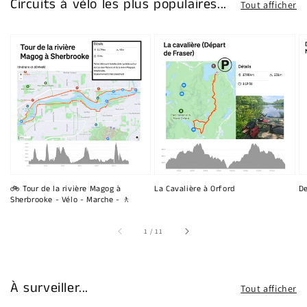
Circuits à vélo les plus populaires...
Tout afficher
🚲 Tour de la rivière Magog à
La Cavalière à Orford
De
Sherbrooke - Vélo - Marche - 🚶
sur
1
/
11
À surveiller...
Tout afficher