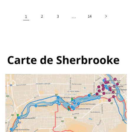
1
2
3
…
14