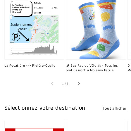
La Pocatière --> Rivière-Ouelle
🧦 Bas Rapido Vélo 🚴 - Tous les
Di
profits iront à Moisson Estrie
Ma
sur
1
/
3
Sélectionnez votre destination
Tout afficher