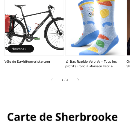
Nouveau!!!
Vélo de DavidHumoriste.com
🧦 Bas Rapido Vélo 🚴 - Tous les
Ch
profits iront à Moisson Estrie
Sh
sur
1
/
3