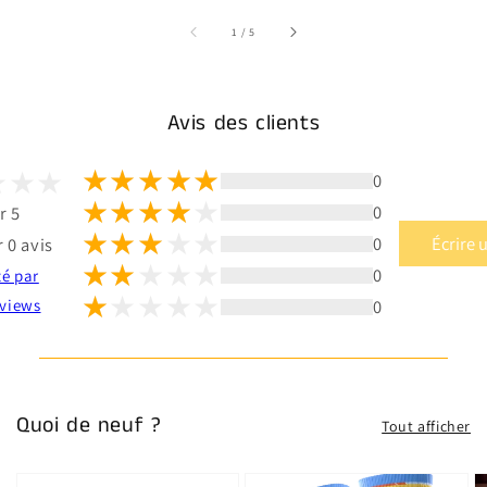
sur
1
/
5
Avis des clients
0
0
r 5
0
Écrire 
 0 avis
0
té par
0
views
Quoi de neuf ?
Tout afficher