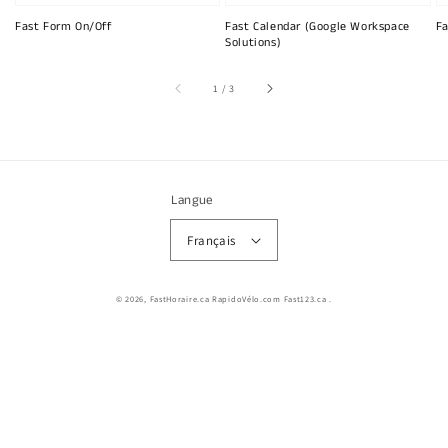
Fast Form On/Off
Fast Calendar (Google Workspace
Fa
Solutions)
sur
1
/
3
Langue
Français
© 2026,
FastHoraire.ca RapidoVélo.com Fast123.ca
.