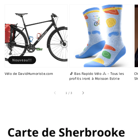
Nouveau!!!
Vélo de DavidHumoriste.com
🧦 Bas Rapido Vélo 🚴 - Tous les
Ch
profits iront à Moisson Estrie
Sh
sur
1
/
3