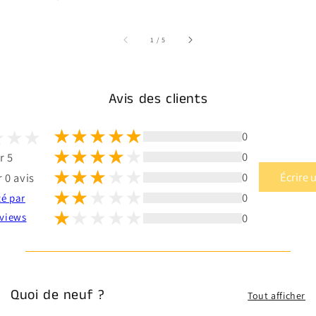
sur
1
/
5
Avis des clients
0
0
r 5
0
Écrire 
 0 avis
0
té par
0
views
Quoi de neuf ?
Tout afficher