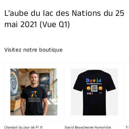
la
galerie
L'aube du lac des Nations du 25
mai 2021 (Vue Q1)
Visitez notre boutique
Chandail du jour de Pi π
David Beauchesne Humoriste
T-