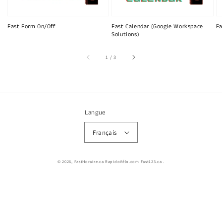
Fast Form On/Off
Fast Calendar (Google Workspace
Fa
Solutions)
sur
1
/
3
Langue
Français
© 2026,
FastHoraire.ca RapidoVélo.com Fast123.ca
.