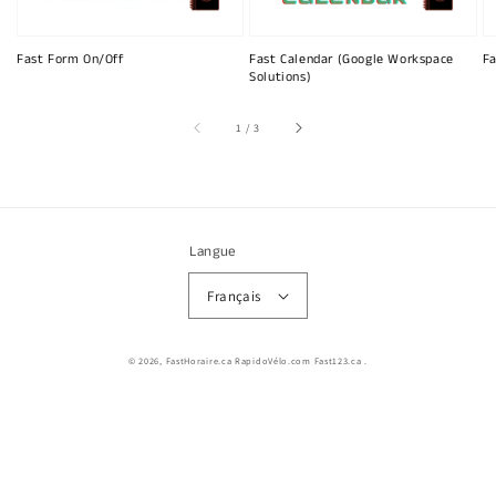
Fast Form On/Off
Fast Calendar (Google Workspace
Fa
Solutions)
sur
1
/
3
Langue
Français
© 2026,
FastHoraire.ca RapidoVélo.com Fast123.ca
.