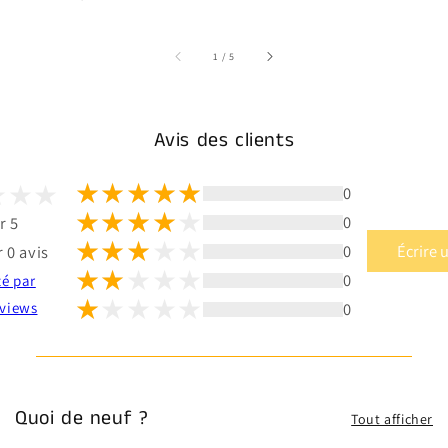
sur
1
/
5
Avis des clients
0
0
r 5
0
Écrire 
 0 avis
0
té par
0
views
Quoi de neuf ?
Tout afficher