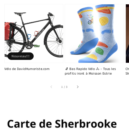
Nouveau!!!
Vélo de DavidHumoriste.com
🧦 Bas Rapido Vélo 🚴 - Tous les
Ch
profits iront à Moisson Estrie
Sh
sur
1
/
3