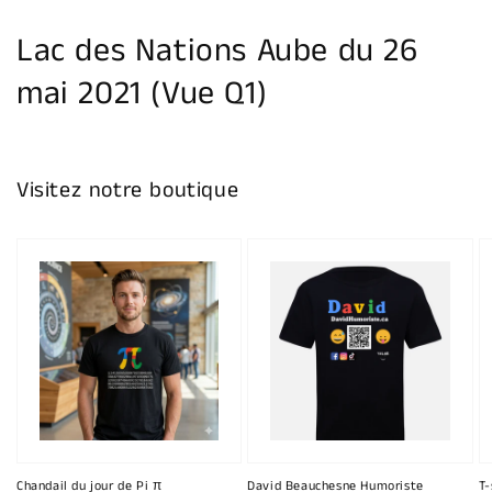
la
galerie
Lac des Nations Aube du 26
mai 2021 (Vue Q1)
Visitez notre boutique
Chandail du jour de Pi π
David Beauchesne Humoriste
T-