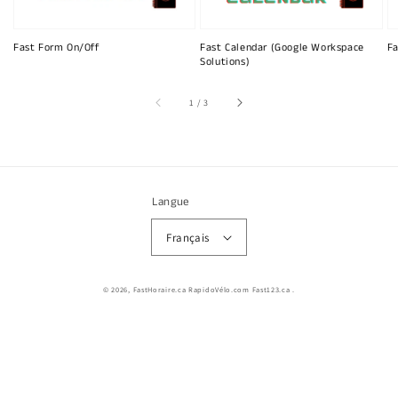
Fast Form On/Off
Fast Calendar (Google Workspace
Fa
Solutions)
sur
1
/
3
Langue
Français
© 2026,
FastHoraire.ca RapidoVélo.com Fast123.ca
.