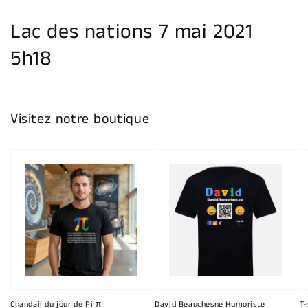
la
galerie
Lac des nations 7 mai 2021
5h18
Visitez notre boutique
Chandail du jour de Pi π
David Beauchesne Humoriste
T-