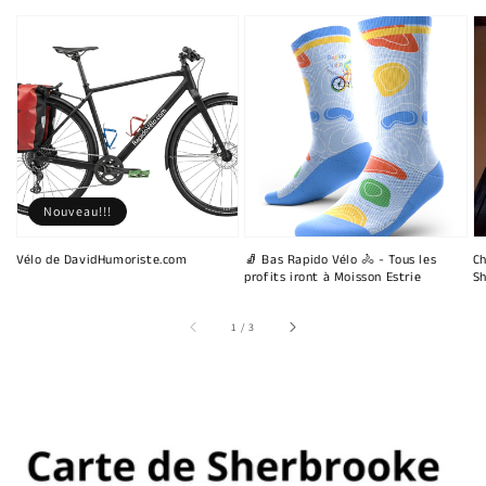
Nouveau!!!
Vélo de DavidHumoriste.com
🧦 Bas Rapido Vélo 🚴 - Tous les
Ch
profits iront à Moisson Estrie
Sh
sur
1
/
3