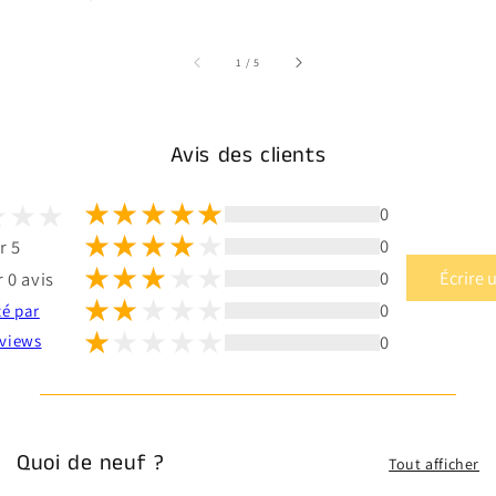
sur
1
/
5
Avis des clients
0
0
r 5
0
Écrire 
 0 avis
0
té par
0
views
Quoi de neuf ?
Tout afficher