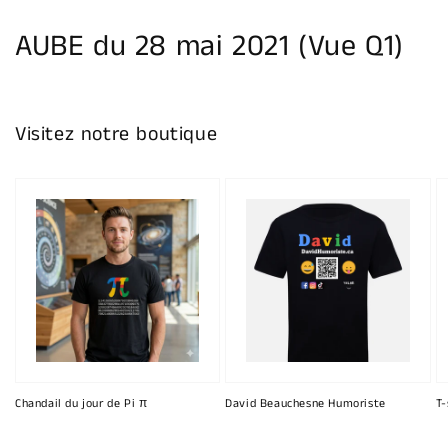
la
galerie
AUBE du 28 mai 2021 (Vue Q1)
Visitez notre boutique
Chandail du jour de Pi π
David Beauchesne Humoriste
T-