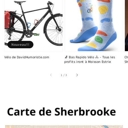
Nouveau!!!
Vélo de DavidHumoriste.com
🧦 Bas Rapido Vélo 🚴 - Tous les
Ch
profits iront à Moisson Estrie
Sh
sur
1
/
3