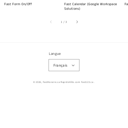
Fast Form On/Off
Fast Calendar (Google Workspace
Fa
Solutions)
sur
1
/
3
Langue
Français
© 2026,
FastHoraire.ca RapidoVélo.com Fast123.ca
.