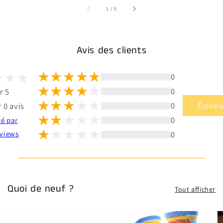
sur
1
/
5
Avis des clients
0
0
r 5
0
Écrire 
 0 avis
0
té par
0
views
Quoi de neuf ?
Tout afficher