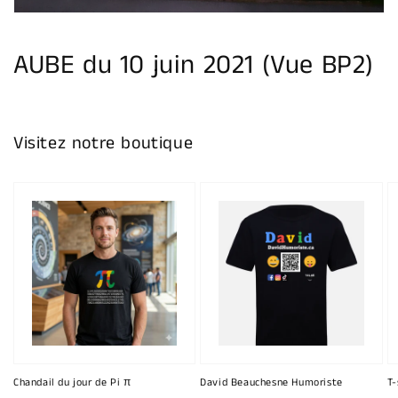
vue
de
la
galerie
AUBE du 10 juin 2021 (Vue BP2)
Visitez notre boutique
Chandail du jour de Pi π
David Beauchesne Humoriste
T-