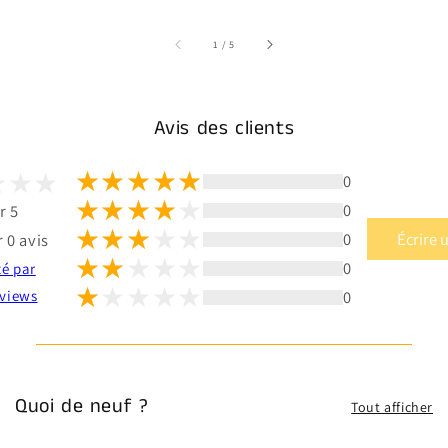
sur
1
/
5
Avis des clients
0
0
r 5
0
Écrire 
 0 avis
0
té par
0
views
Quoi de neuf ?
Tout afficher