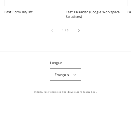
Fast Form On/Off
Fast Calendar (Google Workspace
Fa
Solutions)
sur
1
/
3
Langue
Français
© 2026,
FastHoraire.ca RapidoVélo.com Fast123.ca
.