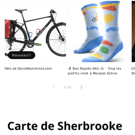
Nouveau!!!
Vélo de DavidHumoriste.com
🧦 Bas Rapido Vélo 🚴 - Tous les
Ch
profits iront à Moisson Estrie
Sh
sur
1
/
3