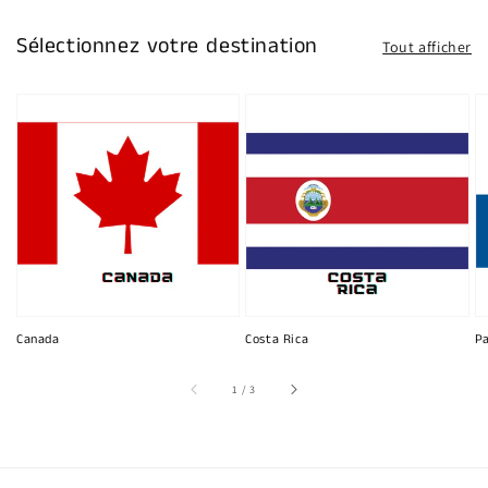
Sélectionnez votre destination
Tout afficher
Canada
Costa Rica
P
sur
1
/
3