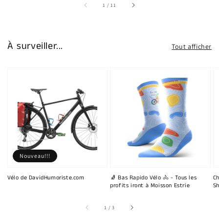
sur
1
/
11
À surveiller...
Tout afficher
Nouveau!!!
Vélo de DavidHumoriste.com
🧦 Bas Rapido Vélo 🚴 - Tous les
Ch
profits iront à Moisson Estrie
Sh
sur
1
/
3