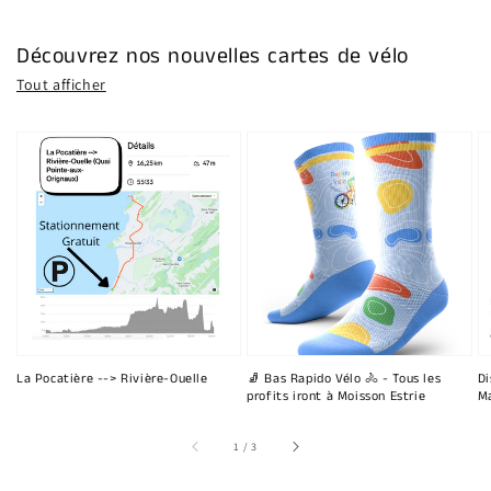
Découvrez nos nouvelles cartes de vélo
Tout afficher
La Pocatière --> Rivière-Ouelle
🧦 Bas Rapido Vélo 🚴 - Tous les
Di
profits iront à Moisson Estrie
Ma
sur
1
/
3