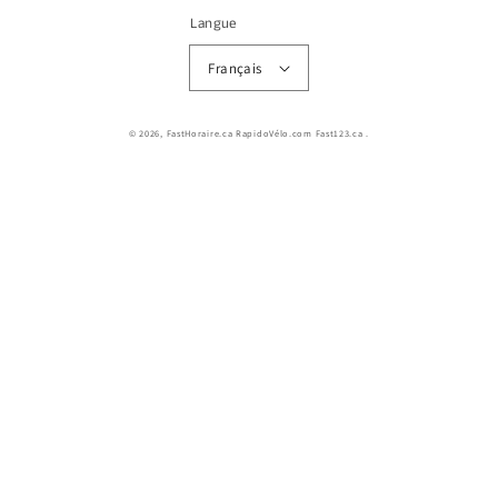
Langue
Français
© 2026,
FastHoraire.ca RapidoVélo.com Fast123.ca
.