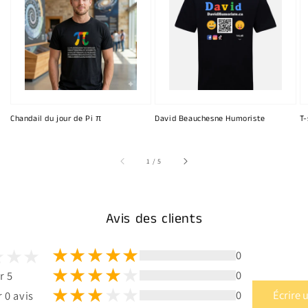
Chandail du jour de Pi π
David Beauchesne Humoriste
T-
sur
1
/
5
Avis des clients
0
0
r 5
0
Écrire 
 0 avis