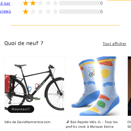
0
té par
0
views
Quoi de neuf ?
Tout afficher
Nouveau!!!
Vélo de DavidHumoriste.com
🧦 Bas Rapido Vélo 🚴 - Tous les
Ch
profits iront à Moisson Estrie
Sh