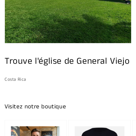
multimédia
dans
la
vue
de
la
galerie
Trouve l'église de General Viejo
Costa Rica
Visitez notre boutique