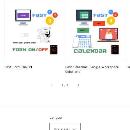
Fast Form On/Off
Fast Calendar (Google Workspace
Fa
Solutions)
sur
1
/
3
Langue
Français