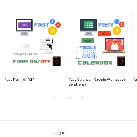
Fast Form On/Off
Fast Calendar (Google Workspace
Fa
Solutions)
sur
1
/
3
Langue