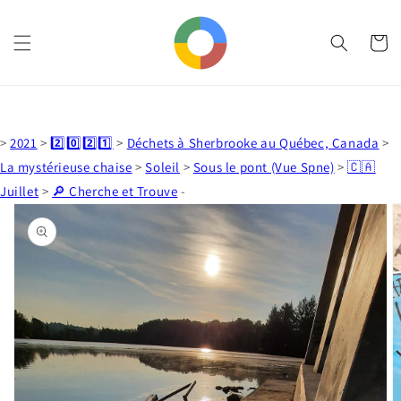
et
passer
au
Panier
contenu
>
2021
>
2️⃣0️⃣2️⃣1️⃣
>
Déchets à Sherbrooke au Québec, Canada
>
La mystérieuse chaise
>
Soleil
>
Sous le pont (Vue Spne)
>
🇨🇦
Juillet
>
🔎 Cherche et Trouve
-
Passer aux
informations
produits