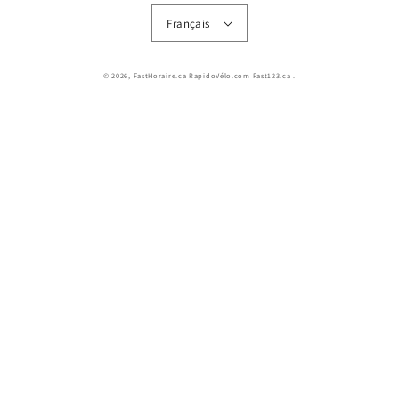
Français
© 2026,
FastHoraire.ca RapidoVélo.com Fast123.ca
.