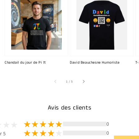
Chandail du jour de Pi π
David Beauchesne Humoriste
T-
sur
1
/
5
Avis des clients
0
0
r 5