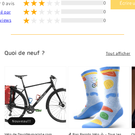
0
Écrire 
 0 avis
0
té par
0
views
Quoi de neuf ?
Tout afficher
Nouveau!!!
Vélo de DavidHumoriste.com
🧦 Bas Rapido Vélo 🚴 - Tous les
Ch