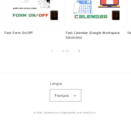
Fast Form On/Off
Fast Calendar (Google Workspace
Fa
Solutions)
sur
1
/
3
Langue
Français
© 2026,
FastHoraire.ca RapidoVélo.com Fast123.ca
.