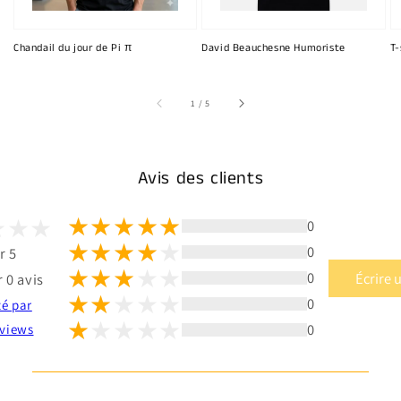
Chandail du jour de Pi π
David Beauchesne Humoriste
T-
sur
1
/
5
Avis des clients
0
0
r 5
0
Écrire 
 0 avis
0
té par
0
views