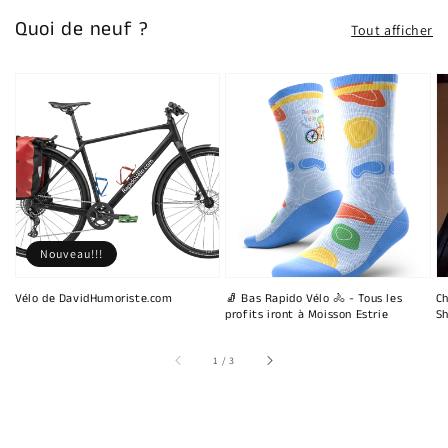
Quoi de neuf ?
Tout afficher
Nouveau!!!
Vélo de DavidHumoriste.com
🧦 Bas Rapido Vélo 🚴 - Tous les
Ch
profits iront à Moisson Estrie
Sh
sur
1
/
3