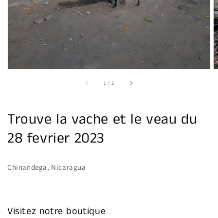
multimédia
dans
la
vue
de
la
galerie
sur
1
/
2
Trouve la vache et le veau du
28 fevrier 2023
Chinandega, Nicaragua
Visitez notre boutique