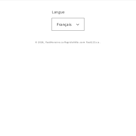
Langue
Français
© 2026,
FastHoraire.ca RapidoVélo.com Fast123.ca
.