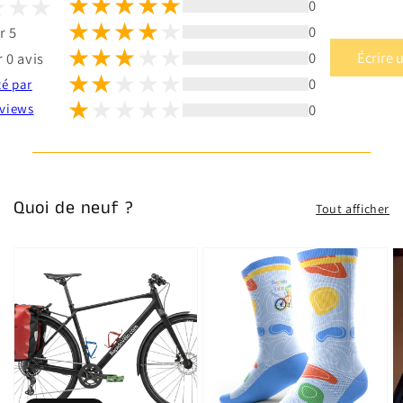
0
0
r 5
0
Écrire 
 0 avis
0
té par
0
views
Quoi de neuf ?
Tout afficher