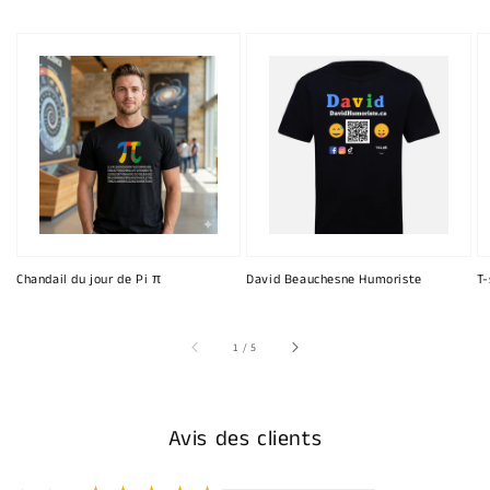
Chandail du jour de Pi π
David Beauchesne Humoriste
T-
sur
1
/
5
Avis des clients