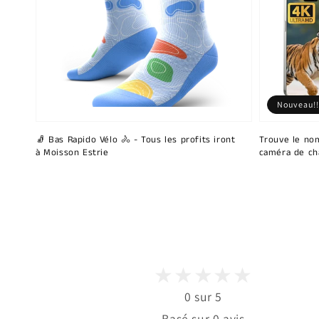
Nouveau!!
🧦 Bas Rapido Vélo 🚴 - Tous les profits iront
Trouve le nom
à Moisson Estrie
caméra de ch
0 sur 5
Basé sur 0 avis