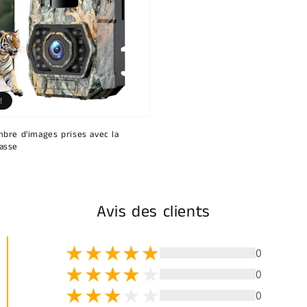
!
bre d'images prises avec la
asse
Avis des clients
0
0
0