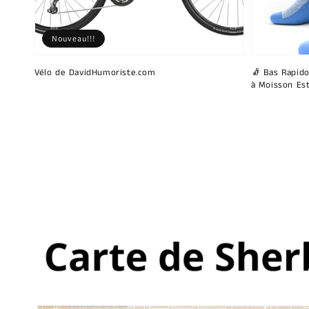
Nouveau!!!
Vélo de DavidHumoriste.com
🧦 Bas Rapido
à Moisson Est