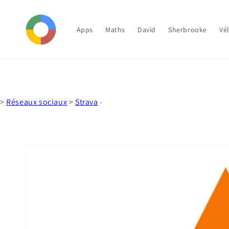
et
passer
au
contenu
Apps
Maths
David
Sherbrooke
Vé
>
Réseaux sociaux
>
Strava
-
Passer aux
informations
produits