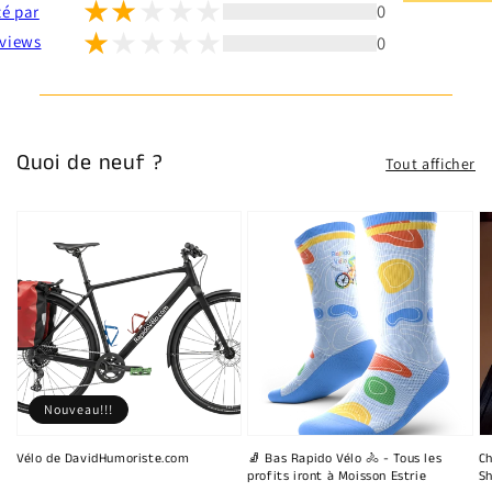
0
té par
0
views
Quoi de neuf ?
Tout afficher
Nouveau!!!
Vélo de DavidHumoriste.com
🧦 Bas Rapido Vélo 🚴 - Tous les
Ch
profits iront à Moisson Estrie
Sh