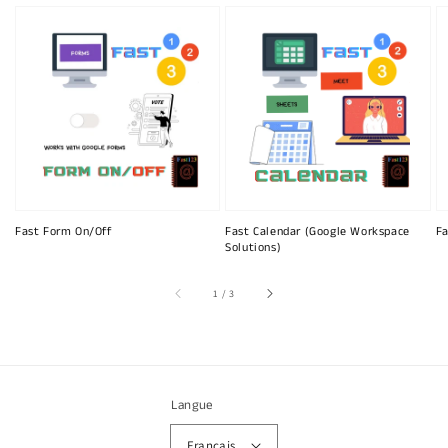
Fast Form On/Off
Fast Calendar (Google Workspace
Fa
Solutions)
sur
1
/
3
Langue
Français