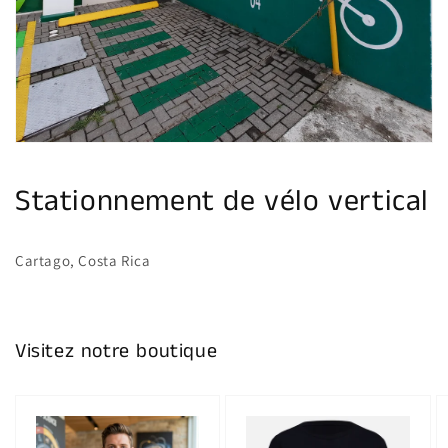
multimédia
dans
la
vue
de
la
galerie
Stationnement de vélo vertical
Cartago, Costa Rica
Visitez notre boutique