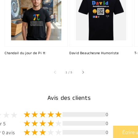
Chandail du jour de Pi π
David Beauchesne Humoriste
T-
sur
1
/
5
Avis des clients
0
0
r 5
0
Écrire 
 0 avis