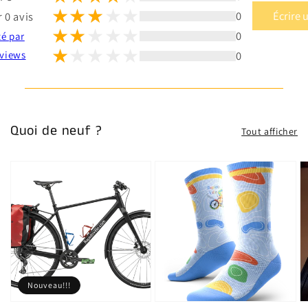
0
Écrire 
 0 avis
0
té par
0
views
Quoi de neuf ?
Tout afficher
Nouveau!!!