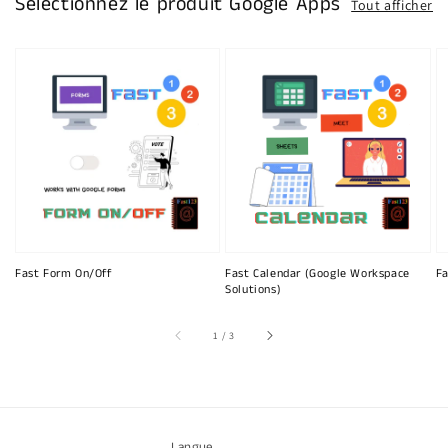
Sélectionnez le produit Google Apps
Tout afficher
Fast Form On/Off
Fast Calendar (Google Workspace
Fa
Solutions)
sur
1
/
3
Langue