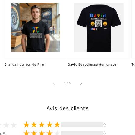
Chandail du jour de Pi π
David Beauchesne Humoriste
T-
sur
1
/
5
Avis des clients
0
0
r 5