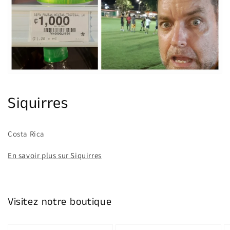
multimédia
dans
la
vue
de
la
galerie
Siquirres
Costa Rica
En savoir plus sur Siquirres
Visitez notre boutique