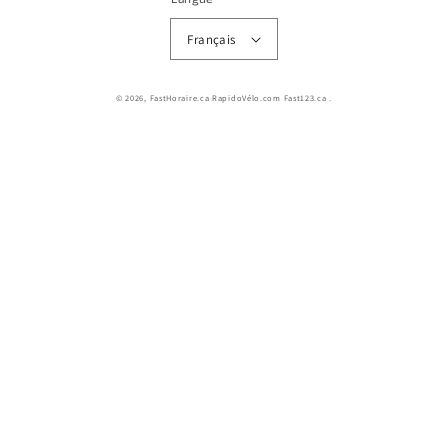
Français
© 2026,
FastHoraire.ca RapidoVélo.com Fast123.ca
.