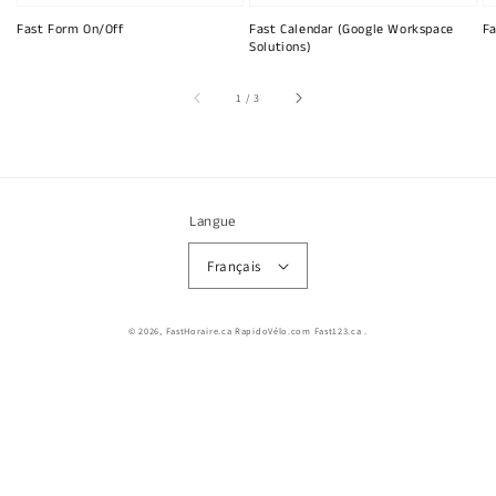
Fast Form On/Off
Fast Calendar (Google Workspace
Fa
Solutions)
sur
1
/
3
Langue
Français
© 2026,
FastHoraire.ca RapidoVélo.com Fast123.ca
.