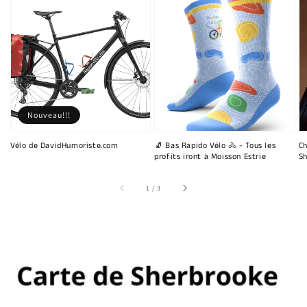
Nouveau!!!
Vélo de DavidHumoriste.com
🧦 Bas Rapido Vélo 🚴 - Tous les
Ch
profits iront à Moisson Estrie
Sh
sur
1
/
3