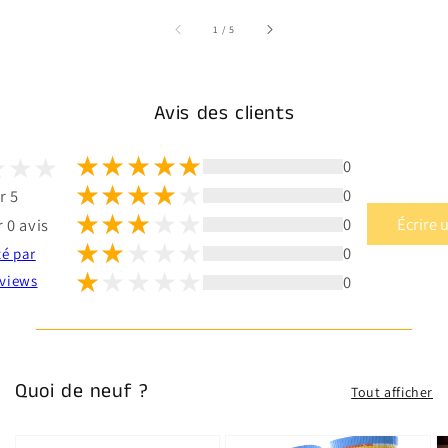
sur
1
/
5
Avis des clients
0
0
r 5
0
Écrire 
 0 avis
0
té par
0
views
Quoi de neuf ?
Tout afficher