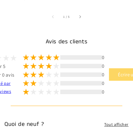
sur
1
/
5
Avis des clients
0
0
r 5
0
Écrire 
 0 avis
0
té par
0
views
Quoi de neuf ?
Tout afficher