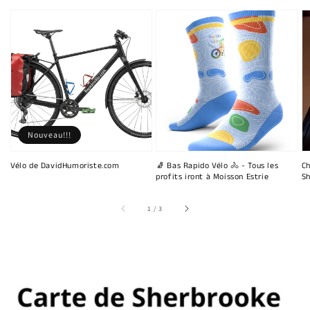
Nouveau!!!
Vélo de DavidHumoriste.com
🧦 Bas Rapido Vélo 🚴 - Tous les
Ch
profits iront à Moisson Estrie
Sh
sur
1
/
3