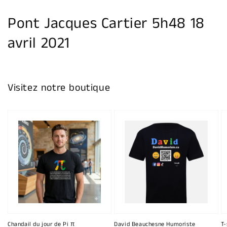
la
galerie
Pont Jacques Cartier 5h48 18
avril 2021
Visitez notre boutique
Chandail du jour de Pi π
David Beauchesne Humoriste
T-