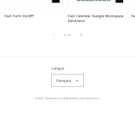
Fast Form On/Off
Fast Calendar (Google Workspace
Fa
Solutions)
sur
1
/
3
Langue
Français
© 2026,
FastHoraire.ca RapidoVélo.com Fast123.ca
.