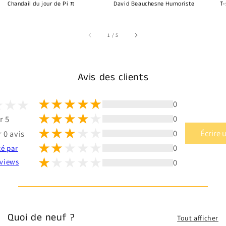
Chandail du jour de Pi π
David Beauchesne Humoriste
T-
sur
1
/
5
Avis des clients
0
0
r 5
0
Écrire 
 0 avis
0
té par
0
views
Quoi de neuf ?
Tout afficher