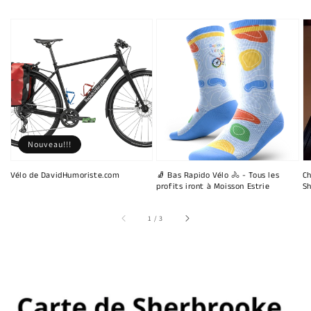
Nouveau!!!
Vélo de DavidHumoriste.com
🧦 Bas Rapido Vélo 🚴 - Tous les
Ch
profits iront à Moisson Estrie
Sh
sur
1
/
3