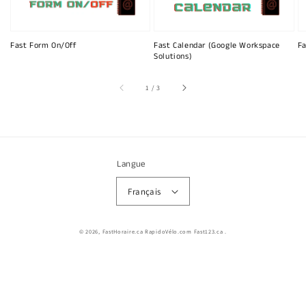
Fast Form On/Off
Fast Calendar (Google Workspace
Fa
Solutions)
sur
1
/
3
Langue
Français
© 2026,
FastHoraire.ca RapidoVélo.com Fast123.ca
.