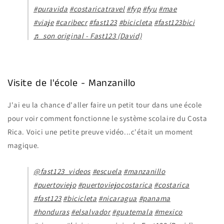
#puravida
#costaricatravel
#fyp
#fyu
#mae
#viaje
#caribecr
#fast123
#bicicleta
#fast123bici
♬ son original - Fast123 (David)
Visite de l'école - Manzanillo
J'ai eu la chance d'aller faire un petit tour dans une école
pour voir comment fonctionne le système scolaire du Costa
Rica. Voici une petite preuve vidéo...c'était un moment
magique.
@fast123_videos
#escuela
#manzanillo
#puertoviejo
#puertoviejocostarica
#costarica
#fast123
#bicicleta
#nicaragua
#panama
#honduras
#elsalvador
#guatemala
#mexico