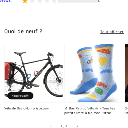
0
views
Quoi de neuf ?
Tout afficher
Nouveau!!!
Vélo de DavidHumoriste.com
🧦 Bas Rapido Vélo 🚴 - Tous les
Ch
profits iront à Moisson Estrie
Sh
sur
1
/
3