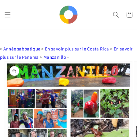
et
passer
au
Panier
contenu
>
Année sabbatique
>
En savoir plus sur le Costa Rica
>
En savoir
plus sur le Panama
>
Manzanillo
-
Passer aux
informations
produits
Ouvrir
1
des