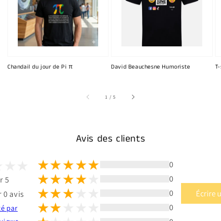
Chandail du jour de Pi π
David Beauchesne Humoriste
T-
sur
1
/
5
Avis des clients
0
0
r 5
0
Écrire 
 0 avis
0
té par