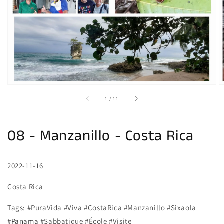
supports
multimédia
dans
la
vue
de
la
galerie
sur
1
/
11
08 - Manzanillo - Costa Rica
2022-11-16
Costa Rica
Tags:
#PuraVida #Viva #CostaRica #Manzanillo #Sixaola
#
Panama
#Sabbatique #École #Visite