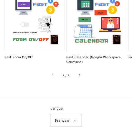
Fast Form On/Off
Fast Calendar (Google Workspace
Fa
Solutions)
sur
1
/
3
Langue
Français