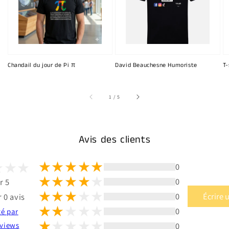
Chandail du jour de Pi π
David Beauchesne Humoriste
T-
sur
1
/
5
Avis des clients
0
0
r 5
0
Écrire 
 0 avis
0
té par
0
views