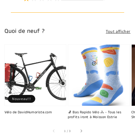
Quoi de neuf ?
Tout afficher
Nouveau!!!
Vélo de DavidHumoriste.com
🧦 Bas Rapido Vélo 🚴 - Tous les
Ch
profits iront à Moisson Estrie
Sh
sur
1
/
3