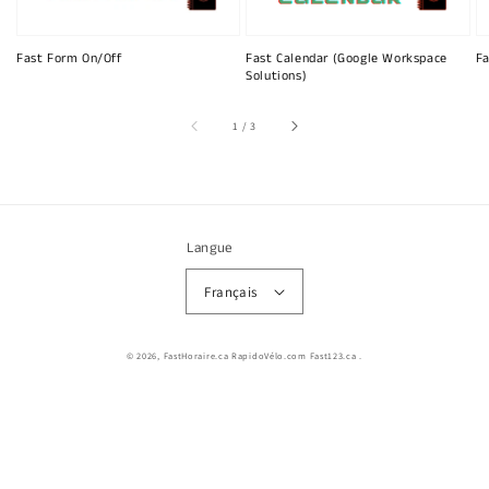
Fast Form On/Off
Fast Calendar (Google Workspace
Fa
Solutions)
sur
1
/
3
Langue
Français
© 2026,
FastHoraire.ca RapidoVélo.com Fast123.ca
.