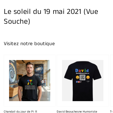
la
galerie
Le soleil du 19 mai 2021 (Vue
Souche)
Visitez notre boutique
Chandail du jour de Pi π
David Beauchesne Humoriste
T-