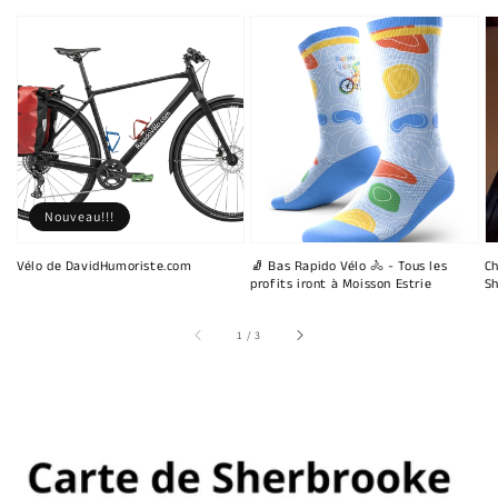
Nouveau!!!
Vélo de DavidHumoriste.com
🧦 Bas Rapido Vélo 🚴 - Tous les
Ch
profits iront à Moisson Estrie
Sh
sur
1
/
3