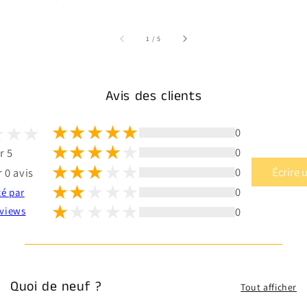
sur
1
/
5
Avis des clients
0
0
r 5
0
Écrire 
 0 avis
0
té par
0
views
Quoi de neuf ?
Tout afficher