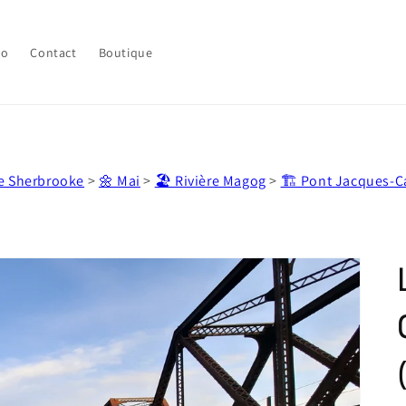
lo
Contact
Boutique
de Sherbrooke
>
🌼 Mai
>
🏖️ Rivière Magog
>
🏗️ Pont Jacques-C