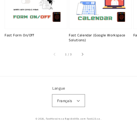
Fast Form On/Off
Fast Calendar (Google Workspace
Fa
Solutions)
sur
1
/
3
Langue
Français
© 2026,
FastHoraire.ca RapidoVélo.com Fast123.ca
.