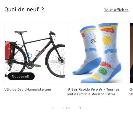
Quoi de neuf ?
Tout afficher
Nouveau!!!
Vélo de DavidHumoriste.com
🧦 Bas Rapido Vélo 🚴 - Tous les
Ch
profits iront à Moisson Estrie
Sh
sur
1
/
3