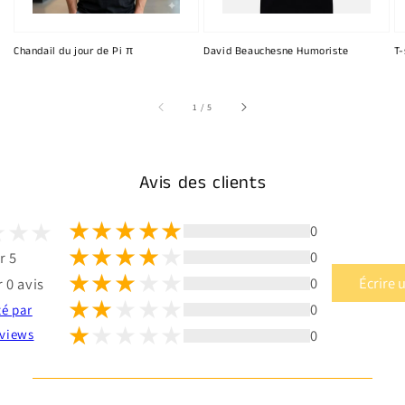
Chandail du jour de Pi π
David Beauchesne Humoriste
T-
sur
1
/
5
Avis des clients
0
0
r 5
0
Écrire 
 0 avis
0
té par
0
views