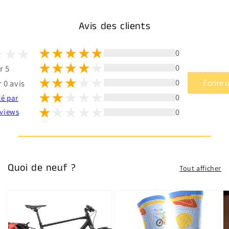
Avis des clients
0
0
r 5
0
Écrire 
 0 avis
0
té par
0
views
Quoi de neuf ?
Tout afficher