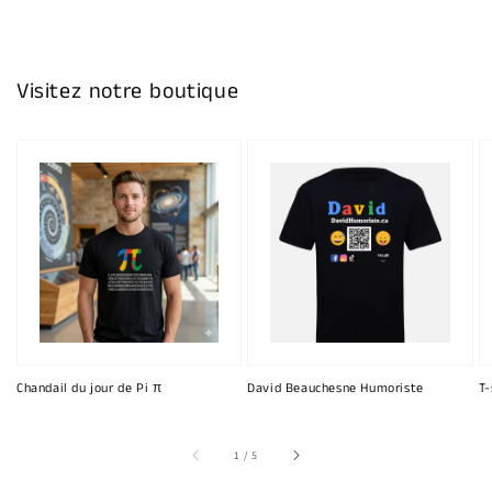
Visitez notre boutique
Chandail du jour de Pi π
David Beauchesne Humoriste
T-
sur
1
/
5