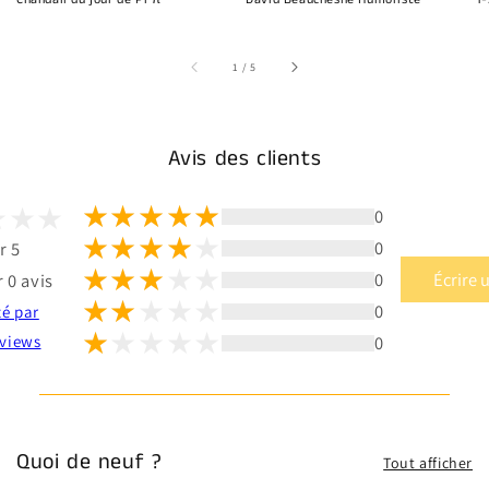
sur
1
/
5
Avis des clients
0
0
r 5
0
Écrire 
 0 avis
0
té par
0
views
Quoi de neuf ?
Tout afficher