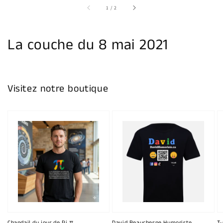
la
sur
1
/
2
galerie
La couche du 8 mai 2021
Visitez notre boutique
Chandail du jour de Pi π
David Beauchesne Humoriste
T-