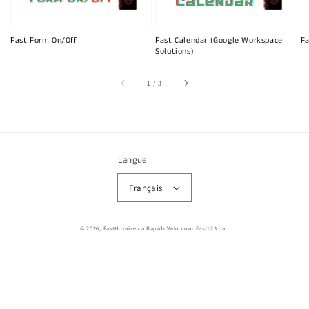
Fast Form On/Off
Fast Calendar (Google Workspace
Fa
Solutions)
sur
1
/
3
Langue
Français
© 2026,
FastHoraire.ca RapidoVélo.com Fast123.ca
.