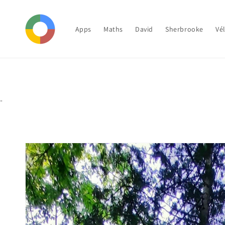
et
passer
au
contenu
Apps
Maths
David
Sherbrooke
Vé
-
Passer aux
informations
produits