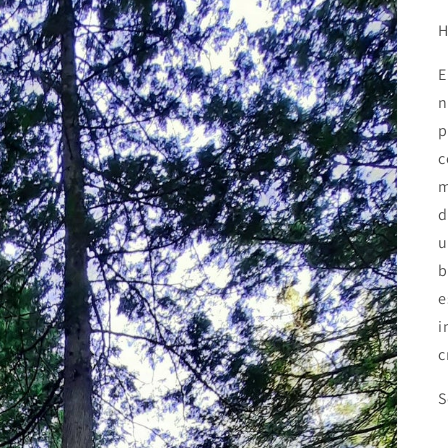
H
E
n
p
c
m
d
u
b
e
i
c
S