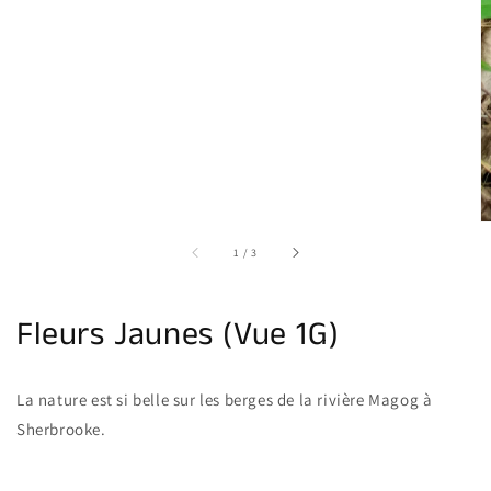
sur
1
/
3
Fleurs Jaunes (Vue 1G)
La nature est si belle sur les berges de la rivière Magog à
Sherbrooke.