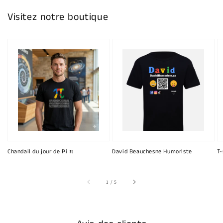
Visitez notre boutique
Chandail du jour de Pi π
David Beauchesne Humoriste
T-
sur
1
/
5