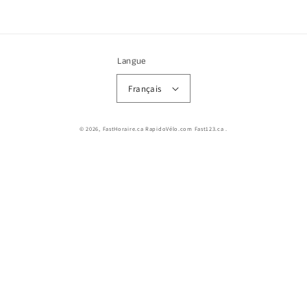
Langue
Français
© 2026,
FastHoraire.ca RapidoVélo.com Fast123.ca
.