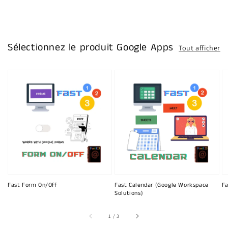
Sélectionnez le produit Google Apps
Tout afficher
Fast Form On/Off
Fast Calendar (Google Workspace
Fa
Solutions)
sur
1
/
3