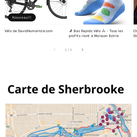
Nouveau!!!
Vélo de DavidHumoriste.com
🧦 Bas Rapido Vélo 🚴 - Tous les
Ch
profits iront à Moisson Estrie
Sh
sur
1
/
3