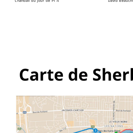
Chandail du jour de Pi π
David Beauch