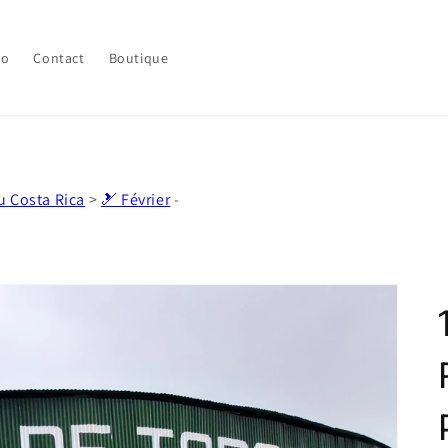
lo
Contact
Boutique
u Costa Rica
>
🎿 Février
-