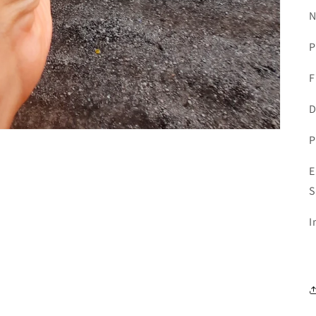
N
P
F
D
P
E
S
I