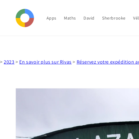
et
passer
au
contenu
Apps
Maths
David
Sherbrooke
Vé
>
2023
>
En savoir plus sur Rivas
>
Réservez votre expédition a
Passer aux
informations
produits