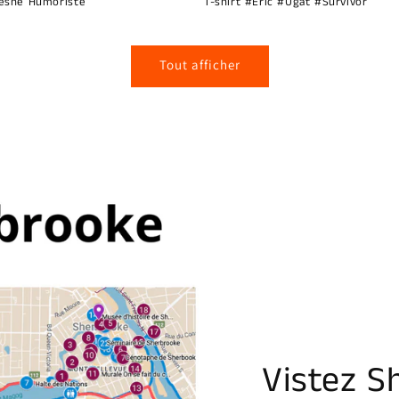
esne Humoriste
T-shirt #Eric #Ugat #Survivor
Tout afficher
Vistez S