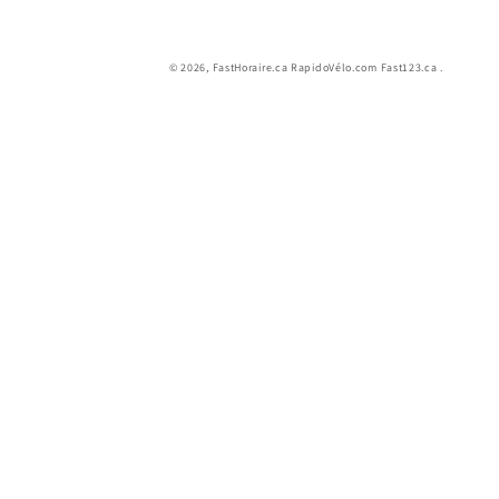
© 2026,
FastHoraire.ca RapidoVélo.com Fast123.ca
.