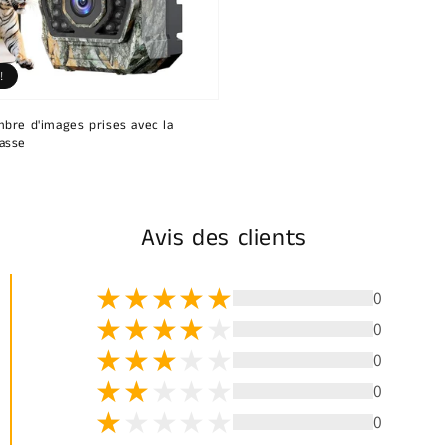
!
bre d'images prises avec la
asse
Avis des clients
0
0
0
0
0