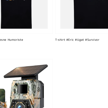
esne Humoriste
T-shirt #Eric #Ugat #Survivor