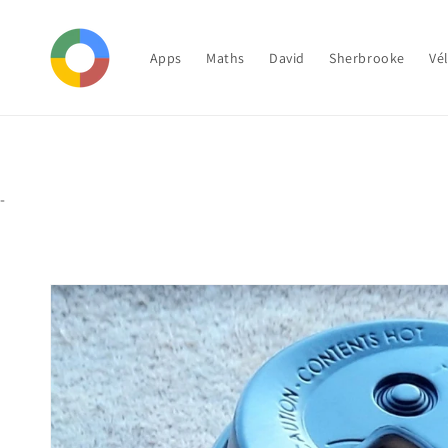
et
passer
au
contenu
Apps
Maths
David
Sherbrooke
Vé
-
Passer aux
informations
produits