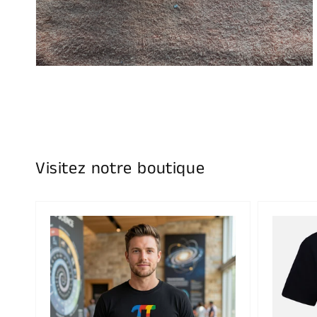
vue
de
la
galerie
Visitez notre boutique