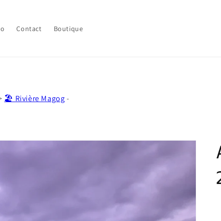
lo
Contact
Boutique
>
🏖️ Rivière Magog
-