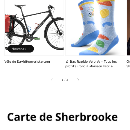
Nouveau!!!
Vélo de DavidHumoriste.com
🧦 Bas Rapido Vélo 🚴 - Tous les
Ch
profits iront à Moisson Estrie
Sh
sur
1
/
3