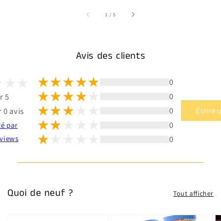
sur
1
/
5
Avis des clients
0
0
r 5
0
Écrire 
 0 avis
0
té par
0
views
Quoi de neuf ?
Tout afficher