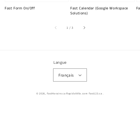
Fast Form On/Off
Fast Calendar (Google Workspace
Fa
Solutions)
sur
1
/
3
Langue
Français
© 2026,
FastHoraire.ca RapidoVélo.com Fast123.ca
.