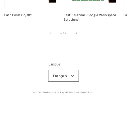
Fast Form On/Off
Fast Calendar (Google Workspace
Fa
Solutions)
sur
1
/
3
Langue
Français
© 2026,
FastHoraire.ca RapidoVélo.com Fast123.ca
.