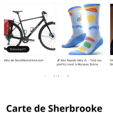
Nouveau!!!
Vélo de DavidHumoriste.com
🧦 Bas Rapido Vélo 🚴 - Tous les
Ch
profits iront à Moisson Estrie
Sh
sur
1
/
3