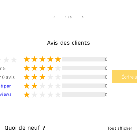
sur
1
/
5
Avis des clients
0
0
r 5
0
Écrire 
 0 avis
0
té par
0
views
Quoi de neuf ?
Tout afficher