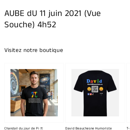
la
galerie
AUBE dU 11 juin 2021 (Vue
Souche) 4h52
Visitez notre boutique
Chandail du jour de Pi π
David Beauchesne Humoriste
T-