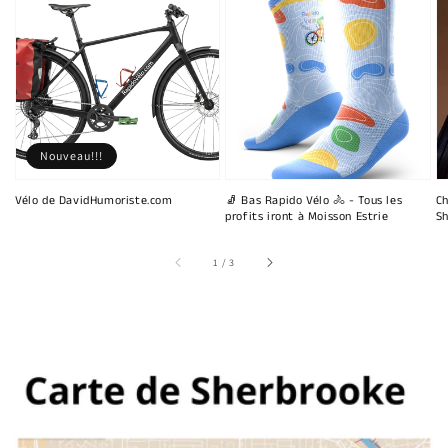
Nouveau!!!
Vélo de DavidHumoriste.com
🧦 Bas Rapido Vélo 🚴 - Tous les
Ch
profits iront à Moisson Estrie
Sh
sur
1
/
3