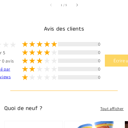
sur
1
/
5
Avis des clients
0
0
r 5
0
Écrire 
 0 avis
0
té par
0
views
Quoi de neuf ?
Tout afficher