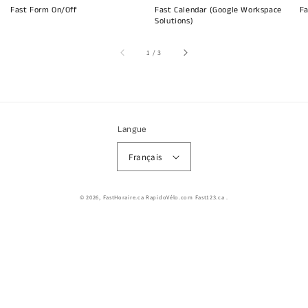
Fast Form On/Off
Fast Calendar (Google Workspace
Fa
Solutions)
sur
1
/
3
Langue
Français
© 2026,
FastHoraire.ca RapidoVélo.com Fast123.ca
.