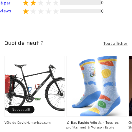
0
té par
0
views
Quoi de neuf ?
Tout afficher
Nouveau!!!
Vélo de DavidHumoriste.com
🧦 Bas Rapido Vélo 🚴 - Tous les
Ch
profits iront à Moisson Estrie
Sh