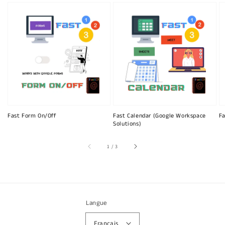
Fast Form On/Off
Fast Calendar (Google Workspace
Fa
Solutions)
sur
1
/
3
Langue
Français