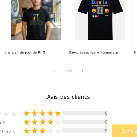
Chandail du jour de Pi π
David Beauchesne Humoriste
T-
sur
1
/
5
Avis des clients
0
0
r 5
0
Écrire 
 0 avis