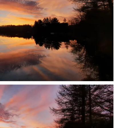
Ouvrir
1
des
supports
multimédia
dans
la
vue
de
la
galerie