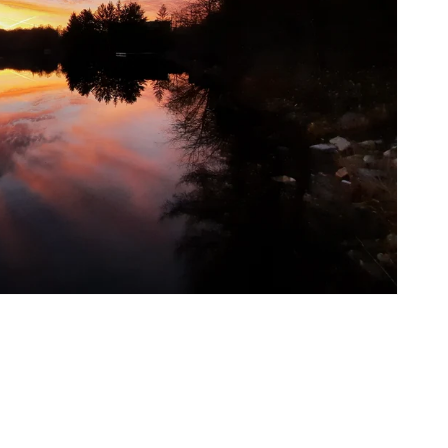
Ouvrir
2
des
supports
multimédia
dans
la
vue
de
la
galerie