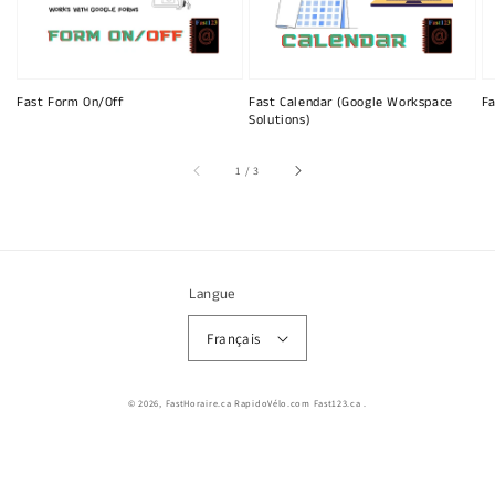
Fast Form On/Off
Fast Calendar (Google Workspace
Fa
Solutions)
sur
1
/
3
Langue
Français
© 2026,
FastHoraire.ca RapidoVélo.com Fast123.ca
.