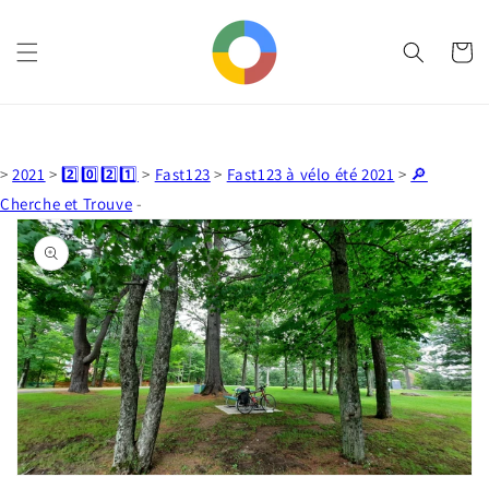
et
passer
au
Panier
contenu
>
2021
>
2️⃣0️⃣2️⃣1️⃣
>
Fast123
>
Fast123 à vélo été 2021
>
🔎
Cherche et Trouve
-
Passer aux
informations
produits
Ouvrir
1
des
supports
multimédia
dans
la
vue
de