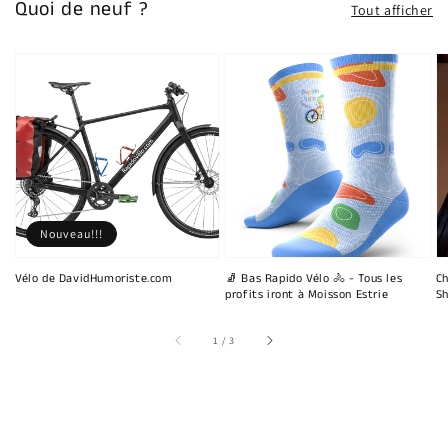
Quoi de neuf ?
Tout afficher
Nouveau!!!
Vélo de DavidHumoriste.com
🧦 Bas Rapido Vélo 🚴 - Tous les
Ch
profits iront à Moisson Estrie
Sh
sur
1
/
3