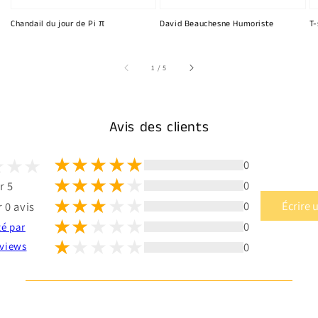
Chandail du jour de Pi π
David Beauchesne Humoriste
T-
sur
1
/
5
Avis des clients
0
0
r 5
0
Écrire 
 0 avis
0
té par
0
views