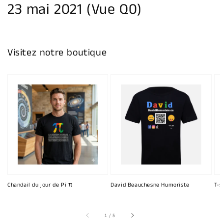
23 mai 2021 (Vue Q0)
Visitez notre boutique
Chandail du jour de Pi π
David Beauchesne Humoriste
T-
sur
1
/
5