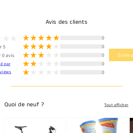
Avis des clients
0
0
r 5
0
Écrire 
 0 avis
0
té par
0
views
Quoi de neuf ?
Tout afficher