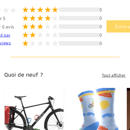
0
0
r 5
0
Écrire 
 0 avis
0
té par
0
views
Quoi de neuf ?
Tout afficher