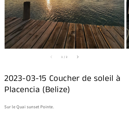
supports
multimédia
dans
la
vue
de
la
galerie
sur
1
/
2
2023-03-15 Coucher de soleil à
Placencia (Belize)
Sur le Quai sunset Pointe.