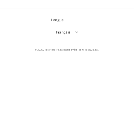
Langue
Français
© 2026,
FastHoraire.ca RapidoVélo.com Fast123.ca
.