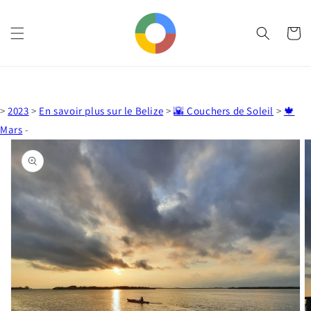
et
passer
au
Panier
contenu
>
2023
>
En savoir plus sur le Belize
>
🌇 Couchers de Soleil
>
🍁
Mars
-
Passer aux
informations
produits
Ouvrir
1
des