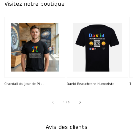
Visitez notre boutique
Chandail du jour de Pi π
David Beauchesne Humoriste
T-
sur
1
/
5
Avis des clients