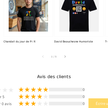
Chandail du jour de Pi π
David Beauchesne Humoriste
T-
sur
1
/
5
Avis des clients
0
0
r 5
0
Écrire 
 0 avis