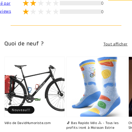
0
té par
0
views
Quoi de neuf ?
Tout afficher
Nouveau!!!
Vélo de DavidHumoriste.com
🧦 Bas Rapido Vélo 🚴 - Tous les
Ch
profits iront à Moisson Estrie
Sh