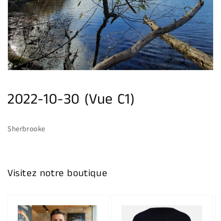
multimédia
dans
la
vue
de
la
galerie
2022-10-30 (Vue C1)
Sherbrooke
Visitez notre boutique