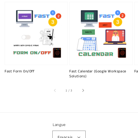
Fast Form On/Off
Fast Calendar (Google Workspace
Fa
Solutions)
sur
1
/
3
Langue
Français