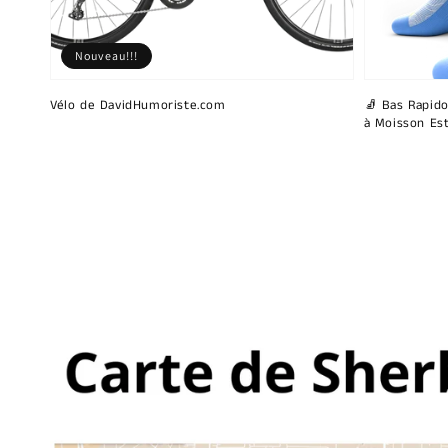
Nouveau!!!
Vélo de DavidHumoriste.com
🧦 Bas Rapido
à Moisson Est