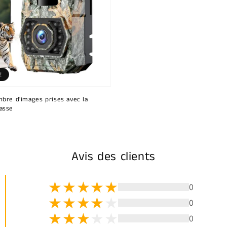
!
bre d'images prises avec la
asse
Avis des clients
0
0
0