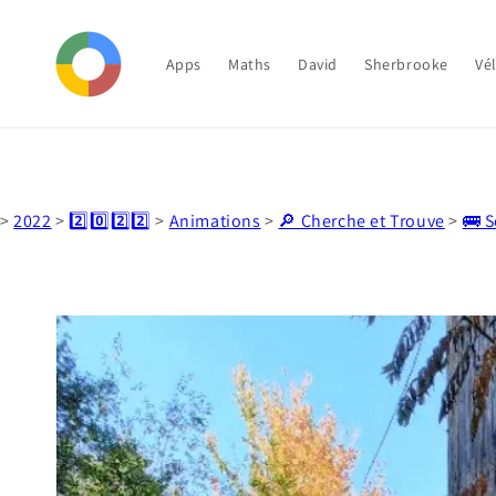
et
passer
au
contenu
Apps
Maths
David
Sherbrooke
Vé
>
2022
>
2️⃣0️⃣2️⃣2️⃣
>
Animations
>
🔎 Cherche et Trouve
>
🚌 
Passer aux
informations
produits