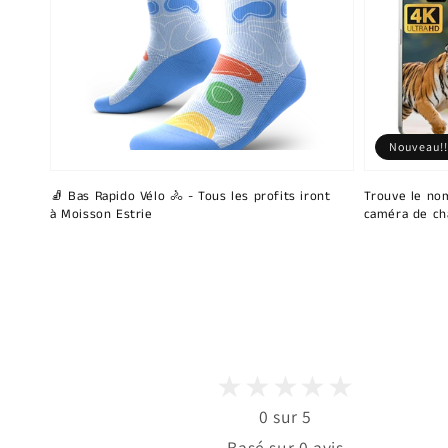
Nouveau!!
🧦 Bas Rapido Vélo 🚴 - Tous les profits iront
Trouve le nom
à Moisson Estrie
caméra de ch
0 sur 5
Basé sur 0 avis