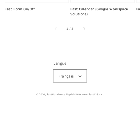
Fast Form On/Off
Fast Calendar (Google Workspace
Fa
Solutions)
sur
1
/
3
Langue
Français
© 2026,
FastHoraire.ca RapidoVélo.com Fast123.ca
.