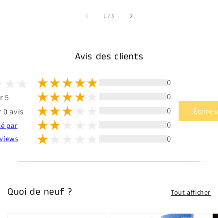
sur
1
/
5
Avis des clients
0
0
r 5
0
Écrire 
 0 avis
0
té par
0
views
Quoi de neuf ?
Tout afficher