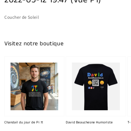
2022-05-12 19:47 (Vue P1)
galerie
Coucher de Soleil
Visitez notre boutique
Chandail du jour de Pi π
David Beauchesne Humoriste
T-