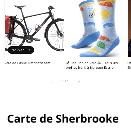
Nouveau!!!
Vélo de DavidHumoriste.com
🧦 Bas Rapido Vélo 🚴 - Tous les
Ch
profits iront à Moisson Estrie
Sh
sur
1
/
3