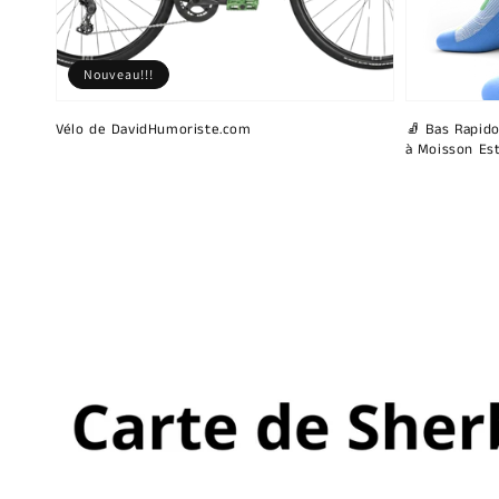
Nouveau!!!
Vélo de DavidHumoriste.com
🧦 Bas Rapido
à Moisson Est