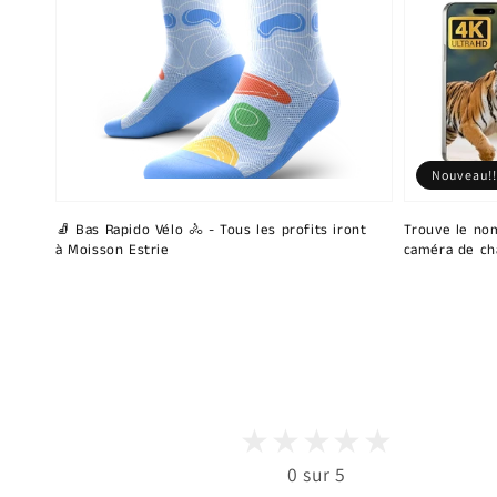
Nouveau!!
🧦 Bas Rapido Vélo 🚴 - Tous les profits iront
Trouve le nom
à Moisson Estrie
caméra de ch
0 sur 5