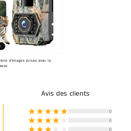
!
bre d'images prises avec la
asse
Avis des clients
0
0
0